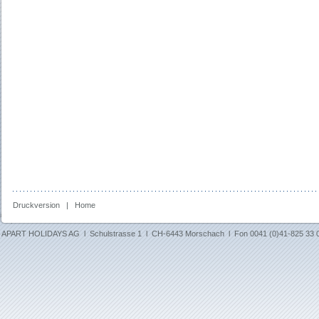
Druckversion
|
Home
APART HOLIDAYS AG l Schulstrasse 1 l CH-6443 Morschach l Fon 0041 (0)41-825 33 