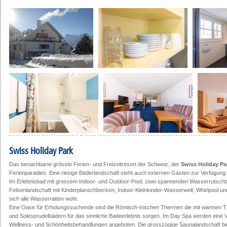
Swiss Holiday Park
Das benachbarte grösste Ferien- und Freizeitresort der Schweiz, der
Swiss Holiday Pa
Ferienparadies. Eine riesige Bäderlandschaft steht auch externen Gästen zur Verfügung:
Im Erlebnisbad mit grossem Indoor- und Outdoor-Pool, zwei spannenden Wasserrutsch
Felsenlandschaft mit Kinderplanschbecken, Indoor-Kleinkinder-Wasserwelt, Whirlpool un
sich alle Wasserratten wohl.
Eine Oase für Erholungssuchende sind die Römisch-Irischen Thermen die mit warmen 
und Solesprudelbädern für das sinnliche Badeerlebnis sorgen. Im Day Spa werden eine V
Wellness- und Schönheitsbehandlungen angeboten. Die grosszügige Saunalandschaft bie