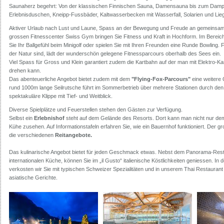
Saunaherz begehrt: Von der klassischen Finnischen Sauna, Damensauna bis zum Damp
Erlebnisduschen, Kneipp-Fussbäder, Kaltwasserbecken mit Wasserfall, Solarien und Li
Aktiver Urlaub nach Lust und Laune, Spass an der Bewegung und Freude an gemeinsame
grossen Fitnesscenter Swiss Gym bringen Sie Fitness und Kraft in Hochform. Im Bereich
Sie Ihr Ballgefühl beim Minigolf oder spielen Sie mit Ihren Freunden eine Runde Bowling. F
der Natur sind, lädt der wunderschön gelegene Fitnessparcours oberhalb des Sees ein.
Viel Spass für Gross und Klein garantiert zudem die Kartbahn auf der man mit Elektro-K
drehen kann.
Das abenteuerliche Angebot bietet zudem mit dem
"Flying-Fox-Parcours"
eine weitere 
rund 1000m lange Seilrutsche führt im Sommerbetrieb über mehrere Stationen durch den
spektakuläre Klippe mit Tief- und Weitblick.
Diverse Spielplätze und Feuerstellen stehen den Gästen zur Verfügung.
Selbst ein
Erlebnishof
steht auf dem Gelände des Resorts. Dort kann man nicht nur d
Kühe zusehen. Auf Informationstafeln erfahren Sie, wie ein Bauernhof funktioniert. Der gr
die verschiedenen
Reitangebote.
Das kulinarische Angebot bietet für jeden Geschmack etwas. Nebst dem Panorama-Resta
internationalen Küche, können Sie im „il Gusto“ italienische Köstlichkeiten geniessen. In 
verkosten wir Sie mit typischen Schweizer Spezialitäten und in unserem Thai Restaurant
asiatische Gerichte.