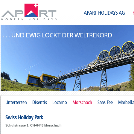
APART HOLIDAYS AG
Unterterzen
Disentis
Locarno
Morschach
Saas Fee
Marbell
Swiss Holiday Park
Schulstrasse 1, CH-6443 Morschach