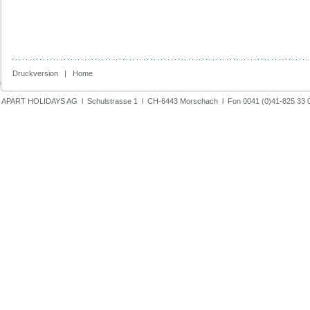
Druckversion
|
Home
APART HOLIDAYS AG l Schulstrasse 1 l CH-6443 Morschach l Fon 0041 (0)41-825 33 