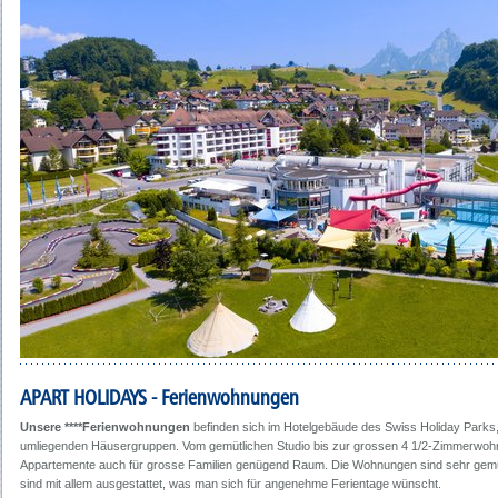
APART HOLIDAYS - Ferienwohnungen
Unsere ****Ferienwohnungen
befinden sich im Hotelgebäude des Swiss Holiday Parks,
umliegenden Häusergruppen. Vom gemütlichen Studio bis zur grossen 4 1/2-Zimmerwohn
Appartemente auch für grosse Familien genügend Raum. Die Wohnungen sind sehr gemüt
sind mit allem ausgestattet, was man sich für angenehme Ferientage wünscht.