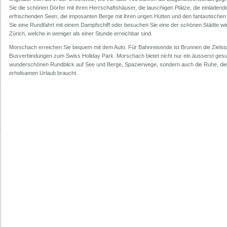
Sie die schönen Dörfer mit ihren Herrschaftshäuser, die lauschigen Plätze, die einladen
erfrischenden Seen, die imposanten Berge mit ihren urigen Hütten und den fantastische
Sie eine Rundfahrt mit einem Dampfschiff oder besuchen Sie eine der schönen Städte wi
Zürich, welche in weniger als einer Stunde erreichbar sind.
Morschach erreichen Sie bequem mit dem Auto. Für Bahnreisende ist Brunnen die Zielstat
Busverbindungen zum Swiss Holiday Park. Morschach bietet nicht nur ein äusserst gesu
wunderschönen Rundblick auf See und Berge, Spazierwege, sondern auch die Ruhe, die
erholsamen Urlaub braucht.