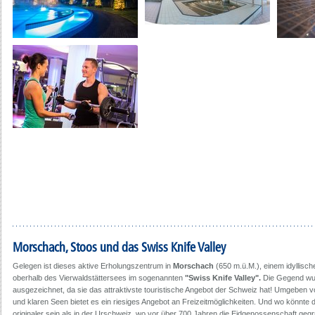
Morschach, Stoos und das Swiss Knife Valley
Gelegen ist dieses aktive Erholungszentrum in
Morschach
(650 m.ü.M.), einem idyllisch
oberhalb des Vierwaldstättersees im sogenannten
"Swiss Knife Valley".
Die Gegend wu
ausgezeichnet, da sie das attraktivste touristische Angebot der Schweiz hat! Umgeben v
und klaren Seen bietet es ein riesiges Angebot an Freizeitmöglichkeiten. Und wo könnte 
originaler sein als in der Urschweiz, wo vor über 700 Jahren die Eidgenossenschaft ge