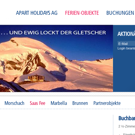
APART HOLIDAYS AG
FERIEN-OBJEKTE
BUCHUNGEN
AKTION
Login beant
Morschach
Saas Fee
Marbella
Brunnen
Partnerobjekte
Buchbar
2 ½-Zimmer
Sämtlic