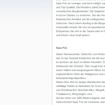
Saas Fee an sonniger und doch ruhiger Lag
und Top-Qualität. Die Residenz bietet Ihnen
romantischen Bergferiendorf. Die Skipiste
in kurzer Distanz zu erreichen. Von der R
fantastischen Ausblick auf die umliegenden
Gletscher. Nach einem Ausflug in die Berg
Unterwallis können Sie sich im hausinterne
Entspannen Sie sich in der Sauna oder im
und Körper neue Kraft tanken.
Saas Fee
Stolze Viertausender, Gletscher zum Anfas
das ist das Saastal! Entdecken Sie die einz
im Sommer als auch im Winter fasziniert. Da
Südwesten der Schweiz. Dies zeugt trotz 
einem milden und ausgewogenen Klima. Indiz
ungewöhnliche Höhe der Waldgrenze und d
farbenprächtige Alpenflora.
Neben dem 350 km langen Wandernetz biet
vielfältige Palette an Aktivitäten für Gross
und Snowboarden, Mountain-Bike, Minigolf,
Trottiplausch, Bergsteigen, usw.
Auf der Höhe von 1800 Metern liegend, biet
Gletscherdorf Saas Fee ein trockenes und