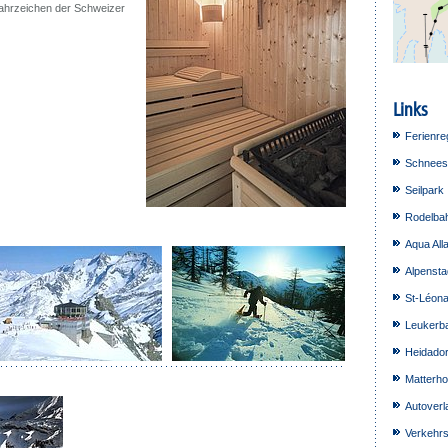
ahrzeichen der Schweizer
Links
Ferienre
Schnees
Seilpark
Rodelba
Aqua Alla
Alpensta
St-Léona
Leukerb
Heidador
Matterho
Autoverl
Verkehrs