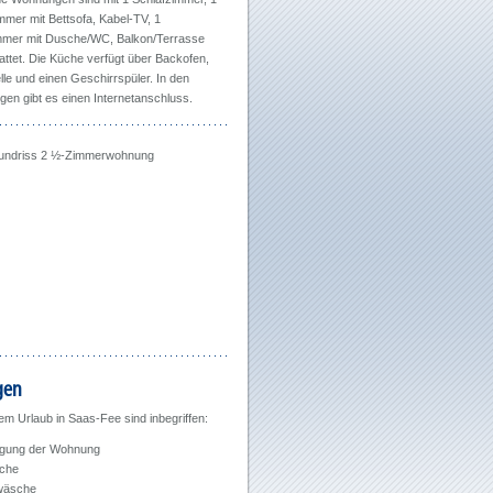
mer mit Bettsofa, Kabel-TV, 1
mer mit Dusche/WC, Balkon/Terrasse
ttet. Die Küche verfügt über Backofen,
le und einen Geschirrspüler. In den
en gibt es einen Internetanschluss.
rundriss 2 ½-Zimmerwohnung
gen
m Urlaub in Saas-Fee sind inbegriffen:
igung der Wohnung
che
rwäsche