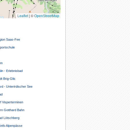
|
©
Leaflet
OpenStreetMap
gion Saas-Fee
portschule
hn
lin - Erlebnisbad
dt Brig-Glis
rd - Unterirdischer See
ad
f Visperterminen
rn Gotthard Bahn
ad Lötschberg
info Alpenpässe