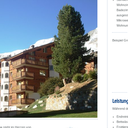
Wohnzim
Badezim
ausgesta
Mikrowel
Wohnung
Beispiel G
Leistun
Während de
Endrein
Bettwäs
Frottie
au
steht im Herzen von