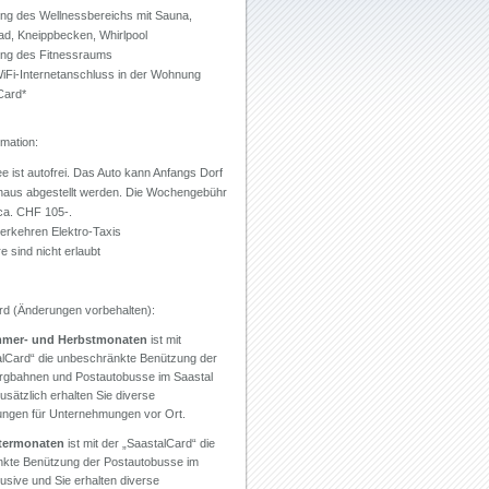
ng des Wellnessbereichs mit Sauna,
d, Kneippbecken, Whirlpool
ng des Fitnessraums
WiFi-Internetanschluss in der Wohnung
Card*
mation:
 ist autofrei. Das Auto kann Anfangs Dorf
haus abgestellt werden. Die Wochengebühr
 ca. CHF 105-.
verkehren Elektro-Taxis
e sind nicht erlaubt
rd (Änderungen vorbehalten):
mer- und Herbstmonaten
ist mit
alCard“ die unbeschränkte Benützung der
rgbahnen und Postautobusse im Saastal
Zusätzlich erhalten Sie diverse
ungen für Unternehmungen vor Ort.
termonaten
ist mit der „SaastalCard“ die
kte Benützung der Postautobusse im
lusive und Sie erhalten diverse