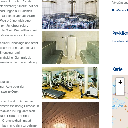
e kommt. Erleben Sie den
Vergünstig
scherberg "Allalin". Mit der
Weitere 
cherzungen auf Felskinn.
 Standseilbahn auf Allalin
elt eröffnet sich eine
mten Jungfrauregion.
der Welt! Wer will kann mit
Preislist
 Viertausender erklimmen.
Preisliste 
n seiner Höhenlage und steht
n dem Pistenspass bis auf
 Shopping- und
emütlicher Bummel, ob
Saastal ist für Unterhaltung
Karte
+
astales!
enen Auto oder den
−
enswerte Orte:
odossola oder Stresa am
chsten Weinberg Europas in
chloss in Brig lohnt sich.
sten Freiluft-Thermal-
en Grottenschwimmbad
chbahn und dem turbulenten