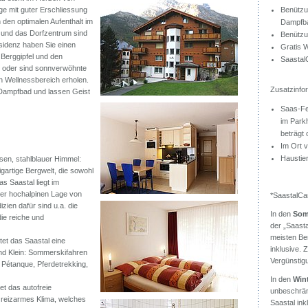
e mit guter Erschliessung
Benützu
 den optimalen Aufenthalt im
Dampfba
n und das Dorfzentrum sind
Benützu
esidenz haben Sie einen
Gratis 
 Berggipfel und den
Saastal
e oder sind sonnverwöhnte
n Wellnessbereich erholen.
Zusatzinfor
 Dampfbad und lassen Geist
Saas-Fee
im Park
beträgt
Im Ort 
Haustier
sen, stahlblauer Himmel:
igartige Bergwelt, die sowohl
s Saastal liegt im
der hochalpinen Lage von
*SaastalCa
ien dafür sind u.a. die
In den
Som
ie reiche und
der „Saast
meisten Be
et das Saastal eine
inklusive. 
 und Klein: Sommerskifahren
Vergünstig
 Pétanque, Pferdetrekking,
In den
Win
et das autofreie
unbeschrän
 reizarmes Klima, welches
Saastal ink