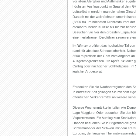
vor allem Allergiker und Asthmatiker zugut
höchsten Ausflugspunkt im Saastal dem Glet
Luftseilbahn erreicht man die nahen Glets
Danach mit der welthöchsten unterirdischen
(3500 m). Im höchsten Drehrestaurant der W
atemberaubende Kulisse bis hin zur berüh
Besuchen Sie hier den grössten Eispavillon 
einem erfahrenen Bergführer seinen ersten
Im Winter
profitiert das hochalpine Tal vo
damit für absolute Schneesicherheit. Nebe
3600 m profitiert der Gast vom Angebot an
Ausgehmöglichkeiten. Ob Aprés-Ski oder g
Curling oder nächtlicher Schlittelspass: Im 
jeglicher Art gesorgt.
Entdecken Sie die Nachbarregionen des Sa
In kürzester Zeit gelangen Sie mit dem eig
öffentlichen Verkehrsmittel an weitere seh
Diverse Wochenmärkte in Italien wie Dom
Lago Maggiore. Oder besuchen Sie den hö
Visperterminen. Ein Ausflug zum Stockalpers
Danach besuchen Sie in Brigerbad die grös
Schwimmbäder der Schweiz mit dem erst
Europas, der längsten Thermalwasserruts