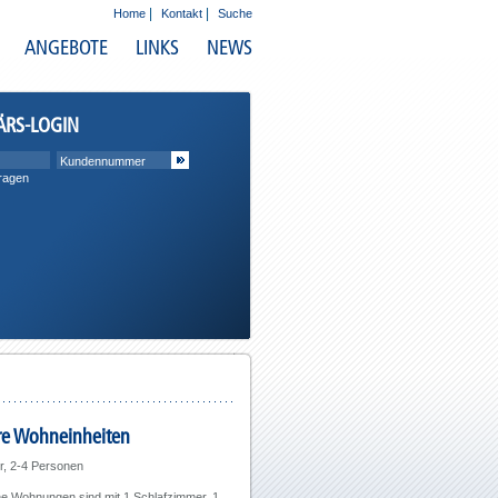
|
|
Home
Kontakt
Suche
ANGEBOTE
LINKS
NEWS
ÄRS-LOGIN
ragen
e Wohneinheiten
, 2-4 Personen
he Wohnungen sind mit 1 Schlafzimmer, 1